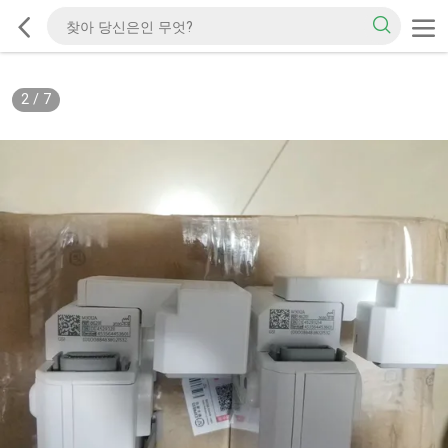
2
/
7