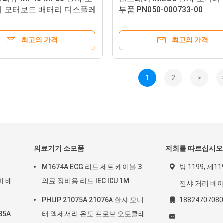
리 모터보드 배터리 디스플레
부품 PN050-000733-00
 스크린 키보드
최고의 가격
최고의 가격
1
2
>
의료기기 소모품
저희를 따르십시오
M1674A ECG 리드 세트 케이블 3
방 1199, 제
비 배
의료 장비용 리드 IEC ICU 1M
진샤 거리 베
PHLIP 21075A 21076A 환자 모니
18824707080
35A
터 액세서리 온도 프로브 오토클래