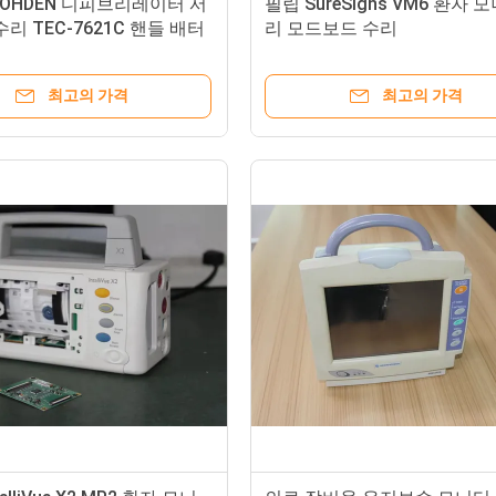
 KOHDEN 디피브리레이터 서
필립 SureSigns VM6 환자 
수리 TEC-7621C 핸들 배터
리 모드보드 수리
최고의 가격
최고의 가격