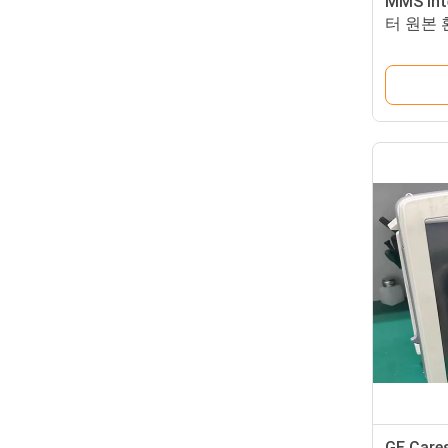
MMS Int
터 원본 
GE Car