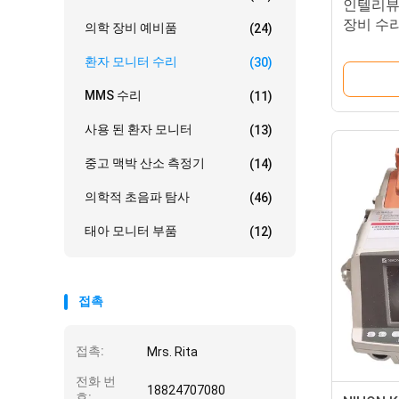
인텔리뷰 
장비 수
의학 장비 예비품
(24)
환자 모니터 수리
(30)
MMS 수리
(11)
사용 된 환자 모니터
(13)
중고 맥박 산소 측정기
(14)
의학적 초음파 탐사
(46)
태아 모니터 부품
(12)
접촉
접촉:
Mrs. Rita
전화 번
18824707080
호: