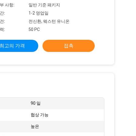
부 사항:
일반 기준 패키지
간:
1-2 영업일
건:
전신환, 웨스턴 유니온
력:
50 PC
최고의 가격
접촉
90 일
협상 가능
:
높은