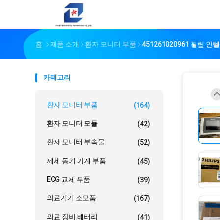
홈
제품 소개
환자 모니터 부품
451261020961 필립 인
카테고리
환자 모니터 부품
(164)
환자 모니터 모듈
(42)
환자 모니터 부속물
(52)
제세 동기 기계 부품
(45)
ECG 교체 부품
(39)
의료기기 소모품
(167)
의료 장비 배터리
(41)