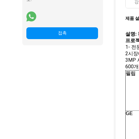
강
제품 
접촉
설명: 
프로젝
1- 
2시장
3MP
600
필립
GE