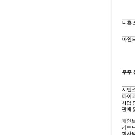
니혼 
마인
우주 
시멘
타이
사업 
판매 
메인보
키보드
회사의