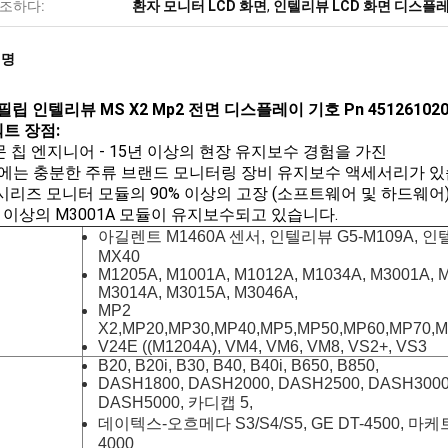
조하다:
환자 모니터 LCD 화면
,
인텔리뷰 LCD 화면 디스플
설명
필립 인텔리뷰 MS X2 Mp2 전면 디스플레이 기호 Pn 451261020
트 장점:
전문 칩 엔지니어 - 15년 이상의 현장 유지보수 경험을 가진
에는 충분한 주류 브랜드 모니터링 장비 유지보수 액세서리가 있습
 시리즈 모니터 모듈의 90% 이상의 고장 (소프트웨어 및 하드웨어
개 이상의 M3001A 모듈이 유지보수되고 있습니다.
아길렌트 M1460A 센서, 인텔리뷰 G5-M109A, 
MX40
M1205A, M1001A, M1012A, M1034A, M3001A, 
M3014A, M3015A, M3046A,
MP2
X2,MP20,MP30,MP40,MP5,MP50,MP60,MP70,
V24E ((M1204A), VM4, VM6, VM8, VS2+, VS3
B20, B20i, B30, B40, B40i, B650, B850,
DASH1800, DASH2000, DASH2500, DASH3000
DASH5000, 카디캡 5,
데이텍스-오흐메다 S3/S4/S5, GE DT-4500, 마케
4000