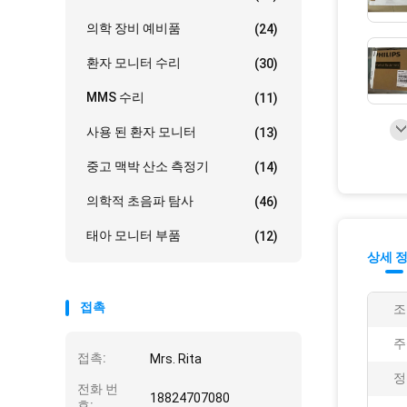
의학 장비 예비품
(24)
환자 모니터 수리
(30)
MMS 수리
(11)
사용 된 환자 모니터
(13)
중고 맥박 산소 측정기
(14)
의학적 초음파 탐사
(46)
태아 모니터 부품
(12)
상세 
접촉
조
주
접촉:
Mrs. Rita
정
전화 번
18824707080
호: