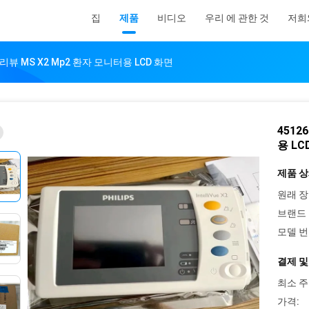
집
제품
비디오
우리 에 관한 것
저희
텔리뷰 MS X2 Mp2 환자 모니터용 LCD 화면
4512
용 LC
제품 상
원래 장
브랜드 
모델 번
결제 및
최소 주
가격: