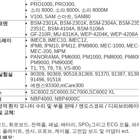
PRO1000, PRO300,
소라 8000, 소라 8000i, 소라 8000M
V100, SAM 스마트, SAM80
BSM-2301A, BSM-2301K, BSM-2304A, BSM-235
코덴
2351C, BSM-4104A, BSM-5106A
GF-210R, MU-631KA, WEP-4204K, WEP-4208A
IMEC8, IMEC10, IMEC12,
드레이
IPM8, IPM10, IPM12, IPM9800, MEC-1000, MEC
MEC-200, MPM
PANORAMA, PM6000, PM1000, PM8000, PM80
PM9000, PM9000E
T1, T5, T6, T8, VS-800
90309, 90369, 90518,91369, 91370, 91387, 9138
실험실
91496, 91518
에랜스93300,mCare300
SC6002,SC6000,SC7000,SC6002 XL
스
NBP4000, NBP4000C
코
영역:환자 모니터 수리 및 부품 판매 / 엔도스코피 / 디피브리레이터
및 교체:
드, 회로보드, 전력줄, 패널, 배터리, SPO
그리고 ECG 모듈, 파
2
 플레이트, 센서, 프로브, 케이블, 고전압 보드 및 어댑터 ect.
 메모: