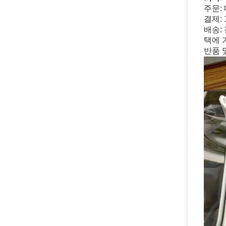
주문:
결제:
배송: 
택에 
반품 