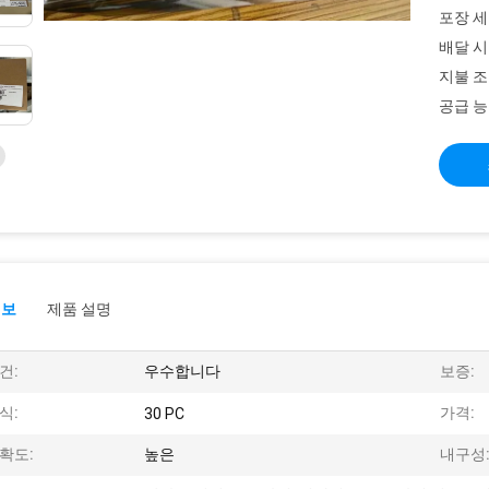
포장 세
배달 시
지불 조
공급 능
정보
제품 설명
건:
우수합니다
보증:
식:
가격:
30 PC
확도:
높은
내구성