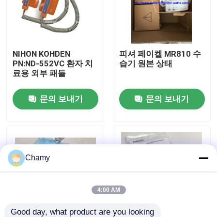
우리 에 관한 것
NIHON KOHDEN
피셔 페이켈 MR810 수
공장 투어
PN:ND-552VC 환자 치
습기 원본 상태
료용 외부 패들
품질 관리
문의 보내기
문의 보내기
저희와 연락
인용 을 요청 하십시오
Chamy
환자 모니터 부품
4:00 AM
환자 모니터 모듈
Good day, what product are you looking 