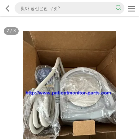
2
/
3