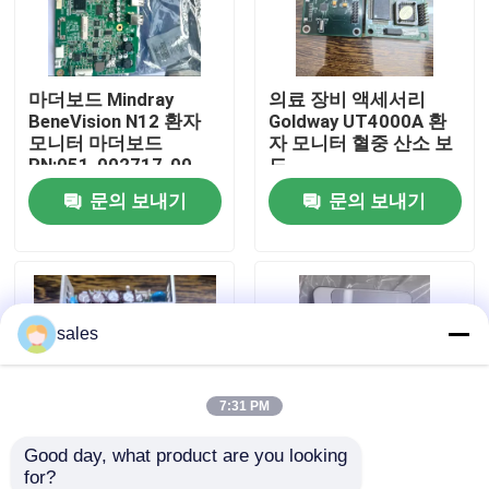
우리 에 관한 것
마더보드 Mindray
의료 장비 액세서리
BeneVision N12 환자
Goldway UT4000A 환
공장 투어
모니터 마더보드
자 모니터 혈중 산소 보
PN:051-002717-00
드
문의 보내기
문의 보내기
품질 관리
저희와 연락
sales
인용 을 요청 하십시오
환자 모니터 부품
7:31 PM
Good day, what product are you looking 
환자 모니터 모듈
for?
전원 보드 GE B650 환
마인드레이 베네뷰 T1