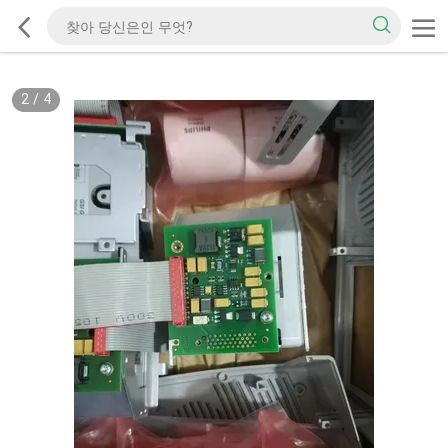
2
/
4