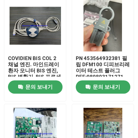
COVIDIEN BIS COL 2
PN 453564932381 필
채널 엔진. 마인드레이
립 DFM100 디피브리레
환자 모니터 BIS 엔진,
이터 테스트 플러그
BIS 변환기, BIS 프로세
REF:989803171271
서
문의 보내기
문의 보내기
집
제품
비디오