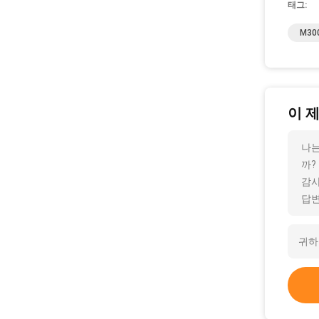
태그:
M30
이 
나는
까?
감사
답변