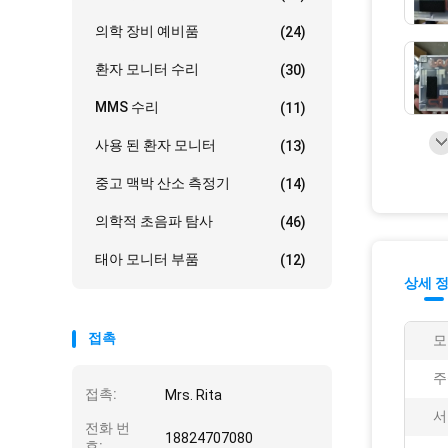
의학 장비 예비품
(24)
환자 모니터 수리
(30)
MMS 수리
(11)
사용 된 환자 모니터
(13)
중고 맥박 산소 측정기
(14)
의학적 초음파 탐사
(46)
태아 모니터 부품
(12)
상세 
접촉
모
주
접촉:
Mrs. Rita
서
전화 번
18824707080
호: