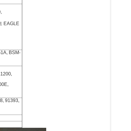
,
트 EAGLE
1A, BSM-
-1200,
00E,
8, 91393,