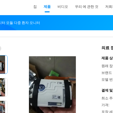
집
제품
비디오
우리 에 관한 것
저희
니터 모듈 다중 환자 모니터
의료 
제품 상
원래 장
브랜드 
모델 번
결제 및
최소 주
가격:
포장 세