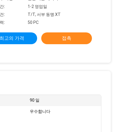
간:
1-2 영업일
건:
T/T, 서부 동맹.XT
력:
50 PC
최고의 가격
접촉
90 일
우수합니다