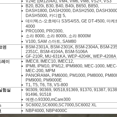
V24E ((M1204A), VM4, VM6, VM8, VS2+, VS3
B20, B20i, B30, B40, B40i, B650, B850,
DASH1800, DASH2000, DASH2500, DASH3000
DASH5000, 카디캡 5,
데이텍스-오흐메다 S3/S4/S5, GE DT-4500, 마케
4000
PRO1000, PRO300,
소라 8000, 소라 8000i, 소라 8000M
V100, SAM 스마트, SAM80
BSM-2301A, BSM-2301K, BSM-2304A, BSM-235
코덴
2351C, BSM-4104A, BSM-5106A
GF-210R, MU-631KA, WEP-4204K, WEP-4208A
IMEC8, IMEC10, IMEC12,
드레이
IPM8, IPM10, IPM12, IPM9800, MEC-1000, MEC
MEC-200, MPM
PANORAMA, PM6000, PM1000, PM8000, PM80
PM9000, PM9000E
T1, T5, T6, T8, VS-800
90309, 90369, 90518,91369, 91370, 91387, 9138
실험실
91496, 91518
에랜스93300,mCare300
SC6002,SC6000,SC7000,SC6002 XL
스
NBP4000, NBP4000C
코