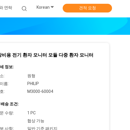
Korean
와 연락
견적 요청
장비용 전기 환자 모니터 모듈 다중 환자 모니터
세 정보:
소:
원형
이름:
PHILIP
호:
M3000-60004
 배송 조건:
문 수량:
1 PC
협상 가능
부 사항:
일반 기준 패키지