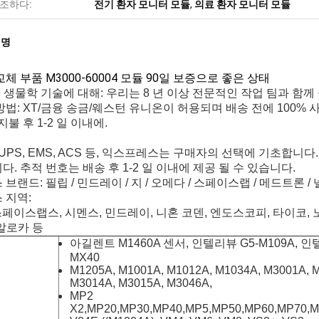
조하다:
전기 환자 모니터 모듈
,
의료 환자 모니터 모듈
설명
교체 부품 M3000-60004 모듈 90일 보증으로 좋은 상태
9 생물학 기술에 대해: 우리는 8 년 이상 전문적인 작업 팀과 함
방법: XT/금융 송금/웨스턴 유니온이 허용되며 배송 전에 100% 
지불 후 1-2 일 이내에.
, UPS, EMS, ACS 등, 익스프레스는 구매자의 선택에 기초합니다
다. 추적 번호는 배송 후 1-2 일 이내에 제공 될 수 있습니다.
브랜드: 필립 / 민드레이 / 지 / 오메다 / 스페이스랩 / 메드트론 /
 지역:
 스페이스랩스, 시멘스, 민드레이, 니혼 코덴, 엔도스코피, 타이코, 노
 알로카 등
아길렌트 M1460A 센서, 인텔리뷰 G5-M109A, 
MX40
M1205A, M1001A, M1012A, M1034A, M3001A, 
M3014A, M3015A, M3046A,
MP2
X2,MP20,MP30,MP40,MP5,MP50,MP60,MP70,