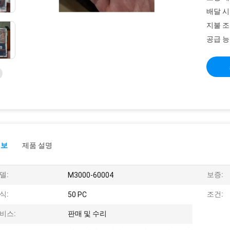
배달 시
지불 조
공급 능
정보
제품 설명
델:
보증:
M3000-60004
식:
조건:
50 PC
비스:
판매 및 수리