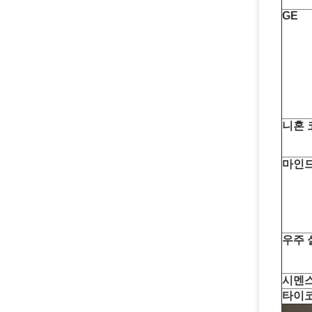
GE
니혼 
마인
우주 
시멘
타이