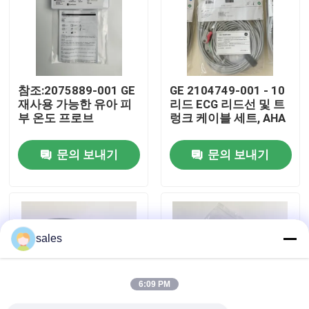
우리 에 관한 것
공장 투어
참조:2075889-001 GE
GE 2104749-001 - 10
재사용 가능한 유아 피
리드 ECG 리드선 및 트
부 온도 프로브
렁크 케이블 세트, AHA
품질 관리
문의 보내기
문의 보내기
저희와 연락
인용 을 요청 하십시오
sales
환자 모니터 부품
6:09 PM
환자 모니터 모듈