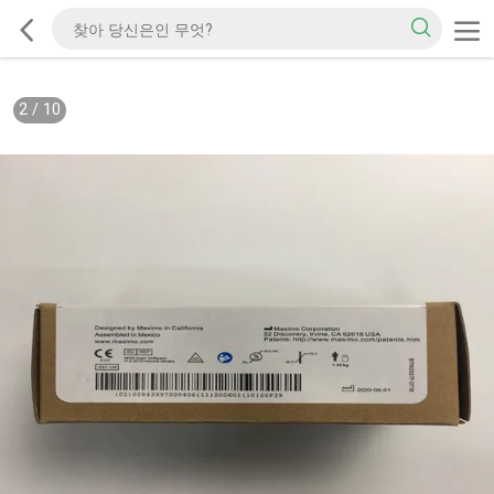
2
/
10