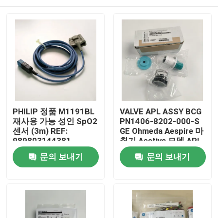
PHILIP 정품 M1191BL
VALVE APL ASSY BCG
재사용 가능 성인 SpO2
PN1406-8202-000-S
센서 (3m) REF:
GE Ohmeda Aespire 마
989803144381
취기 Aestiva 모델 APL
밸브, 베이스 미포함 버
집
문의 보내기
문의 보내기
전
제품
비디오