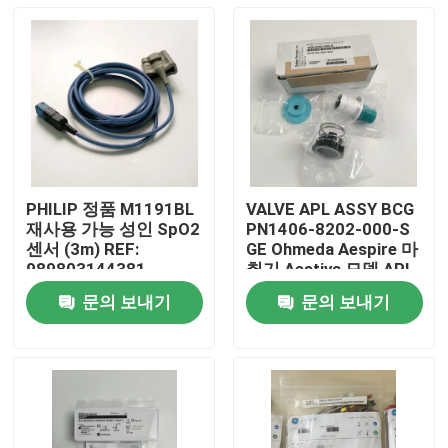
PHILIP 정품 M1191BL
VALVE APL ASSY BCG
재사용 가능 성인 SpO2
PN1406-8202-000-S
센서 (3m) REF:
GE Ohmeda Aespire 마
989803144381
취기 Aestiva 모델 APL
밸브, 베이스 미포함 버
문의 보내기
문의 보내기
전
집
제품
비디오