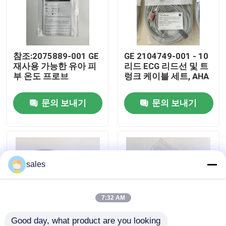
우리 에 관한 것
참조:2075889-001 GE
GE 2104749-001 - 10
공장 투어
재사용 가능한 유아 피
리드 ECG 리드선 및 트
부 온도 프로브
렁크 케이블 세트, AHA
품질 관리
문의 보내기
문의 보내기
저희와 연락
인용 을 요청 하십시오
sales
환자 모니터 부품
7:32 AM
환자 모니터 모듈
Good day, what product are you looking 