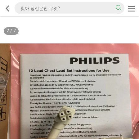
2
/
7