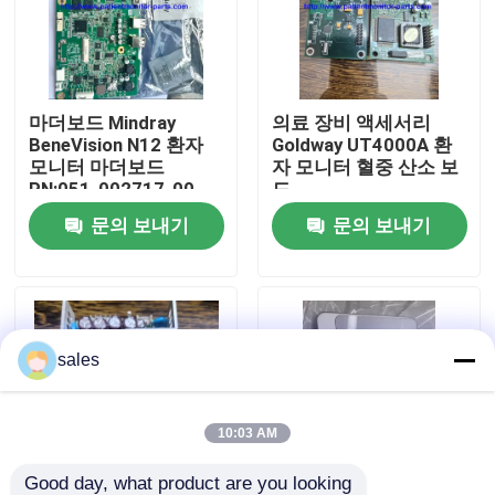
우리 에 관한 것
마더보드 Mindray
의료 장비 액세서리
공장 투어
BeneVision N12 환자
Goldway UT4000A 환
모니터 마더보드
자 모니터 혈중 산소 보
PN:051-002717-00
드
품질 관리
문의 보내기
문의 보내기
저희와 연락
인용 을 요청 하십시오
sales
환자 모니터 부품
10:03 AM
환자 모니터 모듈
Good day, what product are you looking 