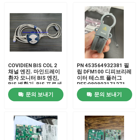
COVIDIEN BIS COL 2
PN 453564932381 필
채널 엔진. 마인드레이
립 DFM100 디피브리레
환자 모니터 BIS 엔진,
이터 테스트 플러그
BIS 변환기, BIS 프로세
REF:989803171271
서
문의 보내기
문의 보내기
집
제품
비디오