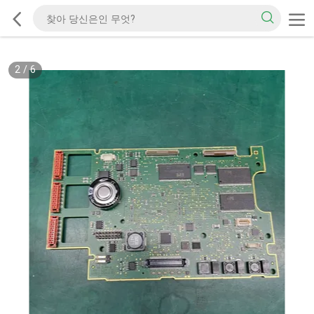
2
/
6