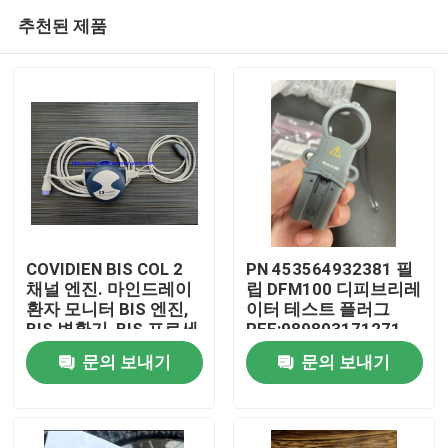
추천된 제품
COVIDIEN BIS COL 2
PN 453564932381 필
채널 엔진. 마인드레이
립 DFM100 디피브리레
환자 모니터 BIS 엔진,
이터 테스트 플러그
집
BIS 변환기, BIS 프로세
REF:989803171271
서
문의 보내기
문의 보내기
제품
비디오