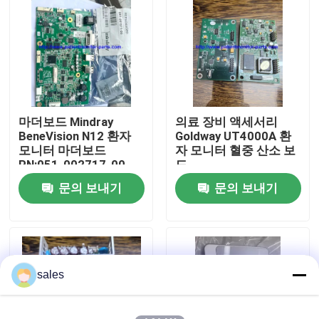
우리 에 관한 것
공장 투어
마더보드 Mindray
의료 장비 액세서리
품질 관리
BeneVision N12 환자
Goldway UT4000A 환
모니터 마더보드
자 모니터 혈중 산소 보
PN:051-002717-00
드
저희와 연락
문의 보내기
문의 보내기
인용 을 요청 하십시오
환자 모니터 부품
sales
환자 모니터 모듈