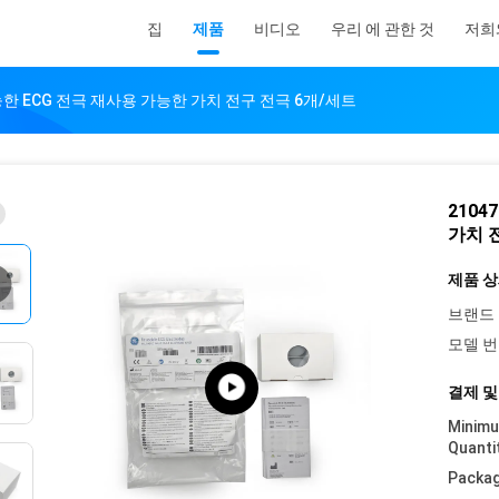
집
제품
비디오
우리 에 관한 것
저희
가능한 ECG 전극 재사용 가능한 가치 전구 전극 6개/세트
2104
가치 
제품 상
브랜드 
모델 번
결제 및
Minim
Quanti
Packag