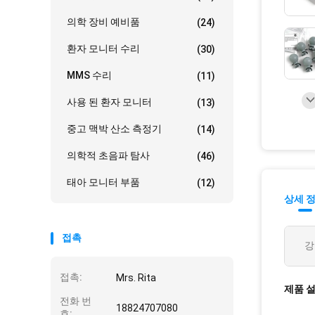
의학 장비 예비품
(24)
환자 모니터 수리
(30)
MMS 수리
(11)
사용 된 환자 모니터
(13)
중고 맥박 산소 측정기
(14)
의학적 초음파 탐사
(46)
태아 모니터 부품
(12)
상세 
접촉
강
접촉:
Mrs. Rita
제품 
전화 번
18824707080
호: