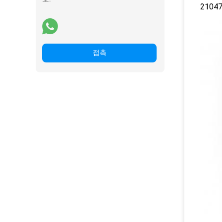
210
접촉