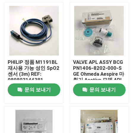
PHILIP 정품 M1191BL
VALVE APL ASSY BCG
재사용 가능 성인 SpO2
PN1406-8202-000-S
센서 (3m) REF:
GE Ohmeda Aespire 마
989803144381
취기 Aestiva 모델 APL
밸브, 베이스 미포함 버
문의 보내기
문의 보내기
전
집
제품
비디오