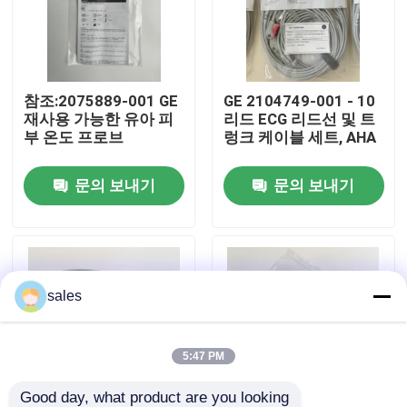
우리 에 관한 것
참조:2075889-001 GE
GE 2104749-001 - 10
공장 투어
재사용 가능한 유아 피
리드 ECG 리드선 및 트
부 온도 프로브
렁크 케이블 세트, AHA
품질 관리
문의 보내기
문의 보내기
저희와 연락
인용 을 요청 하십시오
sales
환자 모니터 부품
5:47 PM
환자 모니터 모듈
Good day, what product are you looking 