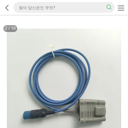
2
/
10